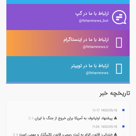
ارتباط با ما در گپ
fehamnews_bot@
ارتباط با ما در اینستاگرام
fehamnews.ir@
ارتباط با ما در توییتر
fehamnews@
تاریخچه خبر
1405/05/18 11:17
🔺 پیشنهاد اولیانوف به آمریکا برای خروج از جنگ با ایران
3
1405/05/18 11:06
🔺 خندانی: قانون الزام به ثبت رسمی، قانون تاثیرگذار و مهمی است
4