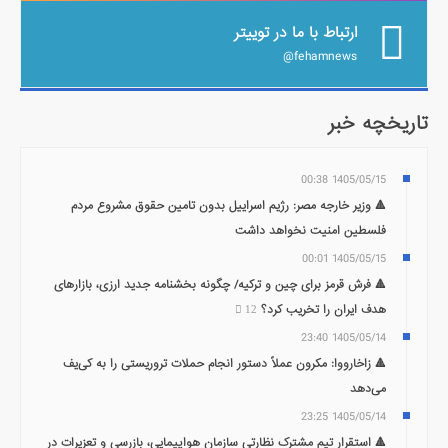
ارتباط با ما در توییتر
fehamnews@
تاریخچه خبر
1405/05/15 00:38
🔺 وزیر خارجه مصر: رژیم اسراییل بدون تامین حقوق مشروع مردم
فلسطین امنیت نخواهد داشت
1405/05/15 00:01
🔺 فرش قرمز برای چین و ترکیه/ چگونه بخشنامه جدید ارزی، بازارهای
هدف ایران را تخریب کرد؟
12
1405/05/14 23:40
🔺 زاخارووا: مکرون عملاً دستور انجام حملات تروریستی را به کی‌یف
می‌دهد
1405/05/14 23:25
🔺 استقرار تیم مشترک نظارتی سازمان هواپیمایی، بازرسی و تعزیرات در